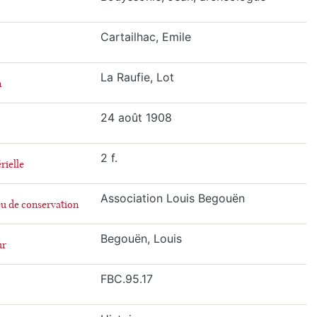
Cartailhac, Emile
La Raufie, Lot
n
24 août 1908
2 f.
rielle
Association Louis Begouën
eu de conservation
Begouën, Louis
ur
FBC.95.17