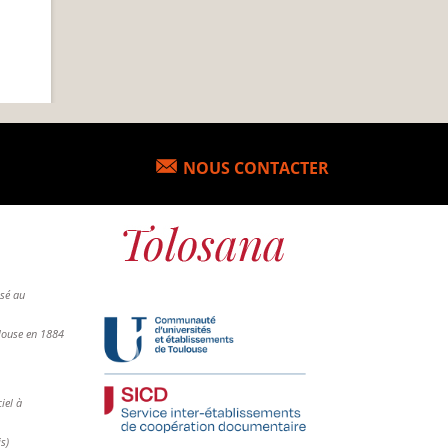
NOUS CONTACTER
osé au
ulouse en 1884
iel à
is)