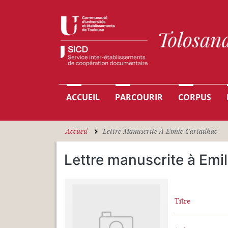
Aller au contenu principal
Navigation principale
ACCUEIL
PARCOURIR
CORPUS
Accueil
Lettre Manuscrite À Emile Cartailhac
Lettre manuscrite à Emil
Titre