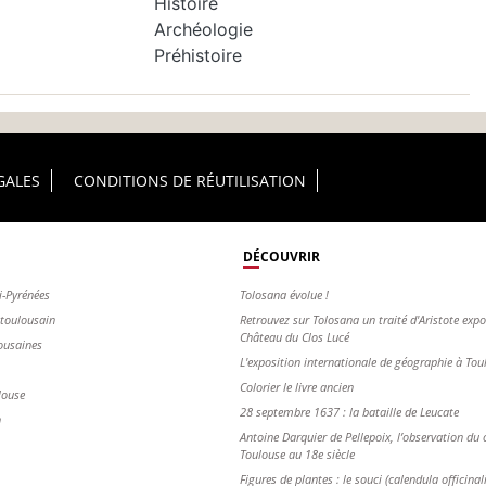
Histoire
Archéologie
Préhistoire
GALES
CONDITIONS DE RÉUTILISATION
DÉCOUVRIR
i-Pyrénées
Tolosana évolue !
s toulousain
Retrouvez sur Tolosana un traité d'Aristote exp
Château du Clos Lucé
ousaines
L'exposition internationale de géographie à To
Colorier le livre ancien
louse
28 septembre 1637 : la bataille de Leucate
n
Antoine Darquier de Pellepoix, l’observation du c
Toulouse au 18e siècle
Figures de plantes : le souci (calendula officinal