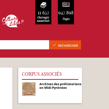
11 652
947 898
RECHERCHER
CORPUS ASSOCIÉS
Archives des préhistoriens
en Midi-Pyrénées