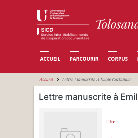
Aller au contenu principal
Navigation principale
ACCUEIL
PARCOURIR
CORPUS
Accueil
Lettre Manuscrite À Emile Cartailhac
Lettre manuscrite à Emil
Titre