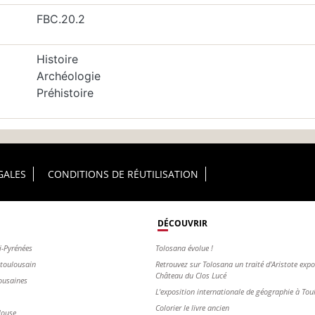
FBC.20.2
Histoire
Archéologie
Préhistoire
GALES
CONDITIONS DE RÉUTILISATION
DÉCOUVRIR
i-Pyrénées
Tolosana évolue !
s toulousain
Retrouvez sur Tolosana un traité d'Aristote exp
Château du Clos Lucé
ousaines
L'exposition internationale de géographie à To
Colorier le livre ancien
louse