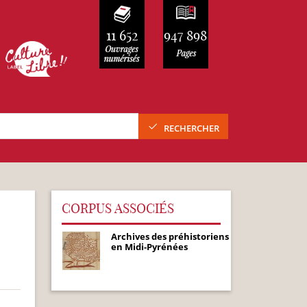
11 652
947 898
RECHERCHER
CORPUS ASSOCIÉS
Archives des préhistoriens
en Midi-Pyrénées