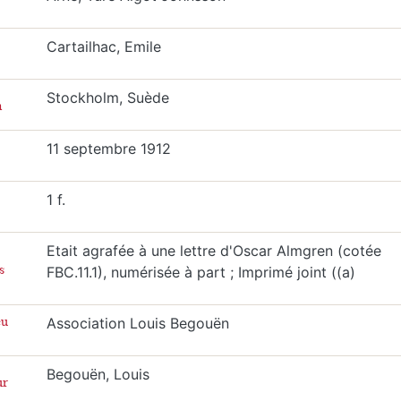
Cartailhac, Emile
Stockholm, Suède
n
11 septembre 1912
1 f.
Etait agrafée à une lettre d'Oscar Almgren (cotée
s
FBC.11.1), numérisée à part ; Imprimé joint ((a)
eu
Association Louis Begouën
Begouën, Louis
ur