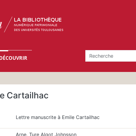
DÉCOUVRIR
e Cartailhac
Lettre manuscrite à Emile Cartailhac
Arne, Ture Algot Johnsson