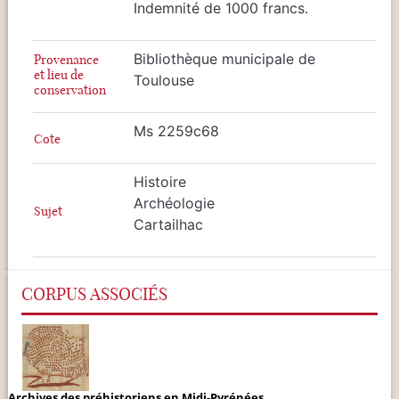
Indemnité de 1000 francs.
Bibliothèque municipale de
Provenance
et lieu de
Toulouse
conservation
Ms 2259c68
Cote
Histoire
Archéologie
Sujet
Cartailhac
CORPUS ASSOCIÉS
Archives des préhistoriens en Midi-Pyrénées