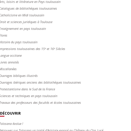
Arts, loisirs et littérature en Pays toulousain
Catalogues de bibliothèques toulousaines
Catholicisme en Midi toulousain
Droit et sciences juridiques à Toulouse
Enseignement en pays toulousain
Flores
Histoire du pays toulousain
Impressions toulousaines des 15ᵉ et 16ᵉ Siècles
Langue occitane
Livres annotés
Miscellanées
Ouvrages bibliques illustrés
Ouvrages ibériques anciens des bibliothèques toulousaines
Protestantisme dans le Sud de la France
Sciences et techniques en pays toulousain
Travaux des professeurs des facultés et écoles toulousaines
DÉCOUVRIR
Tolosana évolue !
Retrouvez sur Tolosana un traité d'Aristote exposé au Château du Clos Lucé