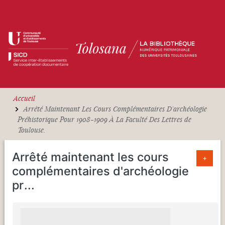
Aller au contenu principal
Accueil
Arrêté Maintenant Les Cours Complémentaires D'archéologie
Préhistorique Pour 1908-1909 À La Faculté Des Lettres de
Toulouse.
Arrêté maintenant les cours
+
complémentaires d'archéologie
pr
...