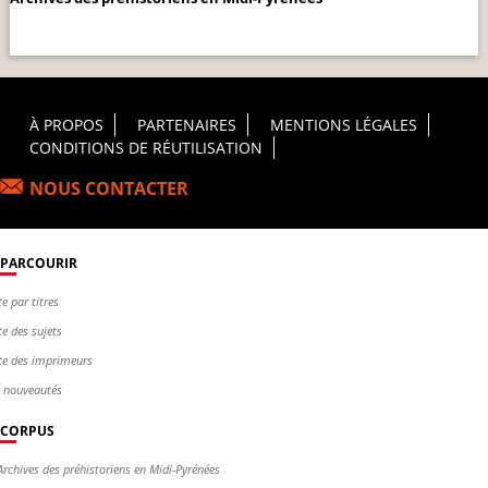
Footer Principal
À PROPOS
PARTENAIRES
MENTIONS LÉGALES
CONDITIONS DE RÉUTILISATION
NOUS CONTACTER
PARCOURIR
te par titres
te des sujets
te des imprimeurs
s nouveautés
CORPUS
Archives des préhistoriens en Midi-Pyrénées