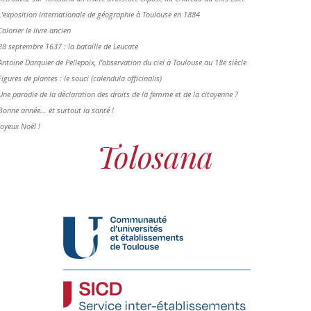
L'exposition internationale de géographie à Toulouse en 1884
Colorier le livre ancien
28 septembre 1637 : la bataille de Leucate
Antoine Darquier de Pellepoix, l’observation du ciel à Toulouse au 18e siècle
Figures de plantes : le souci (calendula officinalis)
Une parodie de la déclaration des droits de la femme et de la citoyenne ?
Bonne année... et surtout la santé !
Joyeux Noël !