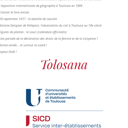
L'exposition internationale de géographie à Toulouse en 1884
Colorier le livre ancien
28 septembre 1637 : la bataille de Leucate
Antoine Darquier de Pellepoix, l’observation du ciel à Toulouse au 18e siècle
Figures de plantes : le souci (calendula officinalis)
Une parodie de la déclaration des droits de la femme et de la citoyenne ?
Bonne année... et surtout la santé !
Joyeux Noël !