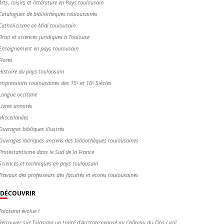
Arts, loisirs et littérature en Pays toulousain
Catalogues de bibliothèques toulousaines
Catholicisme en Midi toulousain
Droit et sciences juridiques à Toulouse
Enseignement en pays toulousain
Flores
Histoire du pays toulousain
Impressions toulousaines des 15ᵉ et 16ᵉ Siècles
Langue occitane
Livres annotés
Miscellanées
Ouvrages bibliques illustrés
Ouvrages ibériques anciens des bibliothèques toulousaines
Protestantisme dans le Sud de la France
Sciences et techniques en pays toulousain
Travaux des professeurs des facultés et écoles toulousaines
DÉCOUVRIR
Tolosana évolue !
Retrouvez sur Tolosana un traité d'Aristote exposé au Château du Clos Lucé