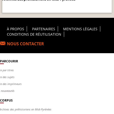
Footer Principal
À PROPOS
PARTENAIRES
MENTIONS LÉGALES
CONDITIONS DE RÉUTILISATION
NOUS CONTACTER
PARCOURIR
te par titres
te des sujets
te des imprimeurs
s nouveautés
CORPUS
Archives des préhistoriens en Midi-Pyrénées