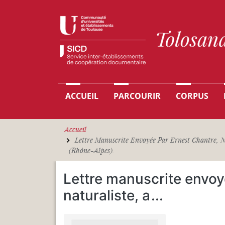
Aller au contenu principal
Navigation principale
ACCUEIL
PARCOURIR
CORPUS
Accueil
Lettre Manuscrite Envoyée Par Ernest Chantre, N
(Rhône-Alpes).
Lettre manuscrite envoy
naturaliste, a
...