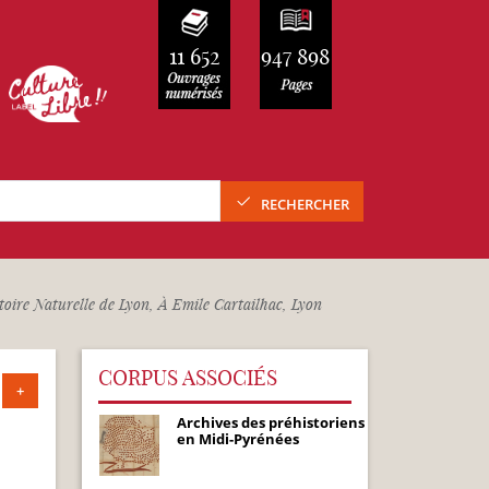
11 652
947 898
RECHERCHER
ire Naturelle de Lyon, À Emile Cartailhac, Lyon
CORPUS ASSOCIÉS
+
Archives des préhistoriens
en Midi-Pyrénées