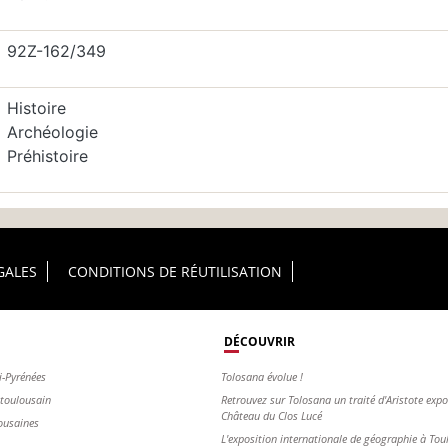
92Z-162/349
Histoire
Archéologie
Préhistoire
GALES
CONDITIONS DE RÉUTILISATION
DÉCOUVRIR
i-Pyrénées
Tolosana évolue !
s toulousain
Retrouvez sur Tolosana un traité d'Aristote exp
Château du Clos Lucé
ousaines
L'exposition internationale de géographie à To