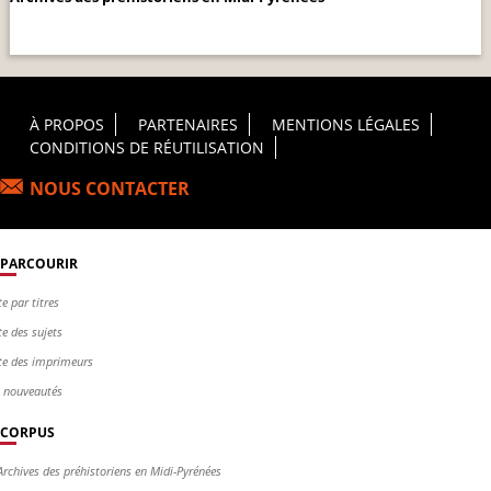
Footer Principal
À PROPOS
PARTENAIRES
MENTIONS LÉGALES
CONDITIONS DE RÉUTILISATION
NOUS CONTACTER
PARCOURIR
te par titres
te des sujets
te des imprimeurs
s nouveautés
CORPUS
Archives des préhistoriens en Midi-Pyrénées