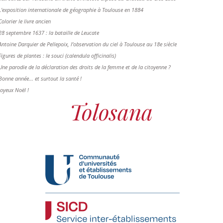
L'exposition internationale de géographie à Toulouse en 1884
Colorier le livre ancien
28 septembre 1637 : la bataille de Leucate
Antoine Darquier de Pellepoix, l’observation du ciel à Toulouse au 18e siècle
Figures de plantes : le souci (calendula officinalis)
Une parodie de la déclaration des droits de la femme et de la citoyenne ?
Bonne année... et surtout la santé !
Joyeux Noël !