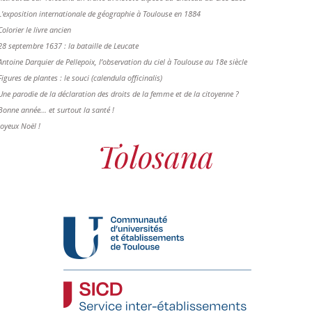
L'exposition internationale de géographie à Toulouse en 1884
Colorier le livre ancien
28 septembre 1637 : la bataille de Leucate
Antoine Darquier de Pellepoix, l’observation du ciel à Toulouse au 18e siècle
Figures de plantes : le souci (calendula officinalis)
Une parodie de la déclaration des droits de la femme et de la citoyenne ?
Bonne année... et surtout la santé !
Joyeux Noël !