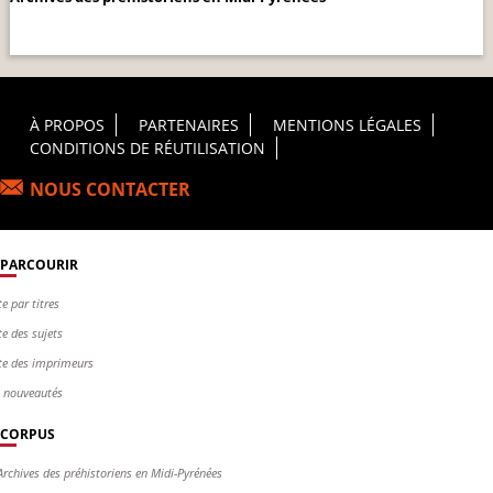
Footer Principal
À PROPOS
PARTENAIRES
MENTIONS LÉGALES
CONDITIONS DE RÉUTILISATION
NOUS CONTACTER
PARCOURIR
te par titres
te des sujets
te des imprimeurs
s nouveautés
CORPUS
Archives des préhistoriens en Midi-Pyrénées