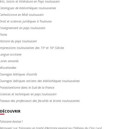
Arts, loisirs et littérature en Pays toulousain
Catalogues de bibliothèques toulousaines
Catholicisme en Midi toulousain
Droit et sciences juridiques à Toulouse
Enseignement en pays toulousain
Flores
Histoire du pays toulousain
Impressions toulousaines des 15ᵉ et 16ᵉ Siècles
Langue occitane
Livres annotés
Miscellanées
Ouvrages bibliques illustrés
Ouvrages ibériques anciens des bibliothèques toulousaines
Protestantisme dans le Sud de la France
Sciences et techniques en pays toulousain
Travaux des professeurs des facultés et écoles toulousaines
DÉCOUVRIR
Tolosana évolue !
Retrouvez sur Tolosana un traité d'Aristote exposé au Château du Clos Lucé