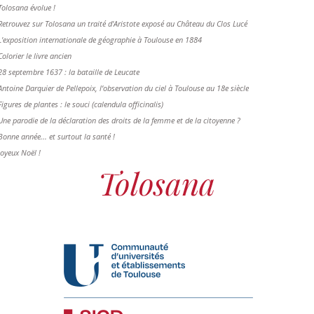
Tolosana évolue !
Retrouvez sur Tolosana un traité d'Aristote exposé au Château du Clos Lucé
L'exposition internationale de géographie à Toulouse en 1884
Colorier le livre ancien
28 septembre 1637 : la bataille de Leucate
Antoine Darquier de Pellepoix, l’observation du ciel à Toulouse au 18e siècle
Figures de plantes : le souci (calendula officinalis)
Une parodie de la déclaration des droits de la femme et de la citoyenne ?
Bonne année... et surtout la santé !
Joyeux Noël !