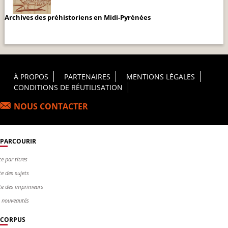
Archives des préhistoriens en Midi-Pyrénées
Footer Principal
À PROPOS
PARTENAIRES
MENTIONS LÉGALES
CONDITIONS DE RÉUTILISATION
NOUS CONTACTER
PARCOURIR
te par titres
te des sujets
te des imprimeurs
s nouveautés
CORPUS