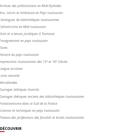
Archives des préhistoriens en Midi-Pyrénées
Arts, loisirs et littérature en Pays toulousain
Catalogues de bibliothèques toulousaines
Catholicisme en Midi toulousain
Droit et sciences juridiques à Toulouse
Enseignement en pays toulousain
Flores
Histoire du pays toulousain
Impressions toulousaines des 15ᵉ et 16ᵉ Siècles
Langue occitane
Livres annotés
Miscellanées
Ouvrages bibliques illustrés
Ouvrages ibériques anciens des bibliothèques toulousaines
Protestantisme dans le Sud de la France
Sciences et techniques en pays toulousain
Travaux des professeurs des facultés et écoles toulousaines
DÉCOUVRIR