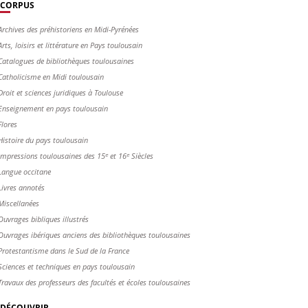
CORPUS
Archives des préhistoriens en Midi-Pyrénées
Arts, loisirs et littérature en Pays toulousain
Catalogues de bibliothèques toulousaines
Catholicisme en Midi toulousain
Droit et sciences juridiques à Toulouse
Enseignement en pays toulousain
Flores
Histoire du pays toulousain
Impressions toulousaines des 15ᵉ et 16ᵉ Siècles
Langue occitane
Livres annotés
Miscellanées
Ouvrages bibliques illustrés
Ouvrages ibériques anciens des bibliothèques toulousaines
Protestantisme dans le Sud de la France
Sciences et techniques en pays toulousain
Travaux des professeurs des facultés et écoles toulousaines
DÉCOUVRIR