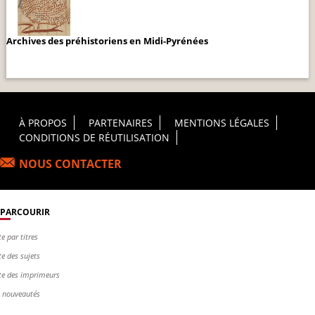
Archives des préhistoriens en Midi-Pyrénées
Footer Principal
À PROPOS
PARTENAIRES
MENTIONS LÉGALES
CONDITIONS DE RÉUTILISATION
NOUS CONTACTER
PARCOURIR
te par titres
te des sujets
te des imprimeurs
s nouveautés