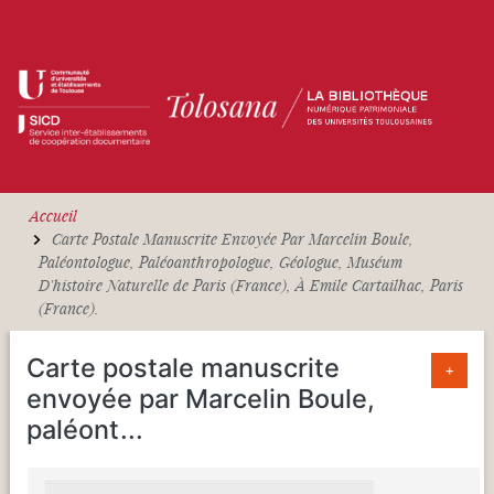
Aller au contenu principal
Accueil
Carte Postale Manuscrite Envoyée Par Marcelin Boule,
Paléontologue, Paléoanthropologue, Géologue, Muséum
D'histoire Naturelle de Paris (France), À Emile Cartailhac, Paris
(France).
Carte postale manuscrite
+
envoyée par Marcelin Boule,
paléont
...