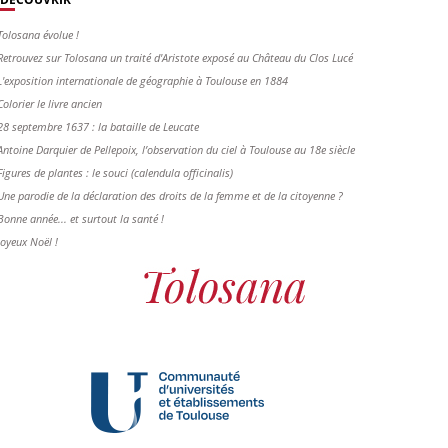
Tolosana évolue !
Retrouvez sur Tolosana un traité d'Aristote exposé au Château du Clos Lucé
L'exposition internationale de géographie à Toulouse en 1884
Colorier le livre ancien
28 septembre 1637 : la bataille de Leucate
Antoine Darquier de Pellepoix, l’observation du ciel à Toulouse au 18e siècle
Figures de plantes : le souci (calendula officinalis)
Une parodie de la déclaration des droits de la femme et de la citoyenne ?
Bonne année... et surtout la santé !
Joyeux Noël !