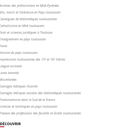
Archives des préhistoriens en Midi-Pyrénées
Arts, loisirs et littérature en Pays toulousain
Catalogues de bibliothèques toulousaines
Catholicisme en Midi toulousain
Droit et sciences juridiques à Toulouse
Enseignement en pays toulousain
Flores
Histoire du pays toulousain
Impressions toulousaines des 15ᵉ et 16ᵉ Siècles
Langue occitane
Livres annotés
Miscellanées
Ouvrages bibliques illustrés
Ouvrages ibériques anciens des bibliothèques toulousaines
Protestantisme dans le Sud de la France
Sciences et techniques en pays toulousain
Travaux des professeurs des facultés et écoles toulousaines
DÉCOUVRIR