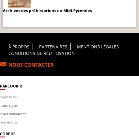
Archives des préhistoriens en Midi-Pyrénées
Footer Principal
À PROPOS
PARTENAIRES
MENTIONS LÉGALES
CONDITIONS DE RÉUTILISATION
NOUS CONTACTER
PARCOURIR
te par titres
te des sujets
te des imprimeurs
s nouveautés
CORPUS