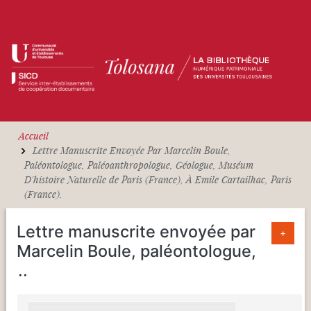
Aller au contenu principal
Accueil
Lettre Manuscrite Envoyée Par Marcelin Boule,
Paléontologue, Paléoanthropologue, Géologue, Muséum
D'histoire Naturelle de Paris (France), À Emile Cartailhac, Paris
(France).
Lettre manuscrite envoyée par
+
Marcelin Boule, paléontologue,
...