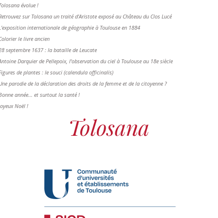
Tolosana évolue !
Retrouvez sur Tolosana un traité d'Aristote exposé au Château du Clos Lucé
L'exposition internationale de géographie à Toulouse en 1884
Colorier le livre ancien
28 septembre 1637 : la bataille de Leucate
Antoine Darquier de Pellepoix, l’observation du ciel à Toulouse au 18e siècle
Figures de plantes : le souci (calendula officinalis)
Une parodie de la déclaration des droits de la femme et de la citoyenne ?
Bonne année... et surtout la santé !
Joyeux Noël !