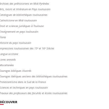
Archives des préhistoriens en Midi-Pyrénées
Arts, loisirs et littérature en Pays toulousain
Catalogues de bibliothèques toulousaines
Catholicisme en Midi toulousain
Droit et sciences juridiques à Toulouse
Enseignement en pays toulousain
Flores
Histoire du pays toulousain
Impressions toulousaines des 15ᵉ et 16ᵉ Siècles
Langue occitane
Livres annotés
Miscellanées
Ouvrages bibliques illustrés
Ouvrages ibériques anciens des bibliothèques toulousaines
Protestantisme dans le Sud de la France
Sciences et techniques en pays toulousain
Travaux des professeurs des facultés et écoles toulousaines
DÉCOUVRIR