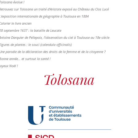
Tolosana évolue !
Retrouvez sur Tolosana un traité d'Aristote exposé au Château du Clos Lucé
L'exposition internationale de géographie à Toulouse en 1884
Colorier le livre ancien
28 septembre 1637 : la bataille de Leucate
Antoine Darquier de Pellepoix, l’observation du ciel à Toulouse au 18e siècle
Figures de plantes : le souci (calendula officinalis)
Une parodie de la déclaration des droits de la femme et de la citoyenne ?
Bonne année... et surtout la santé !
Joyeux Noël !