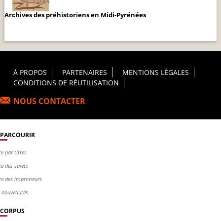
Archives des préhistoriens en Midi-Pyrénées
Footer Principal
À PROPOS
PARTENAIRES
MENTIONS LÉGALES
CONDITIONS DE RÉUTILISATION
NOUS CONTACTER
PARCOURIR
te par titres
te des sujets
te des imprimeurs
s nouveautés
CORPUS