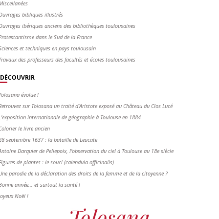
Miscellanées
Ouvrages bibliques illustrés
Ouvrages ibériques anciens des bibliothèques toulousaines
Protestantisme dans le Sud de la France
Sciences et techniques en pays toulousain
Travaux des professeurs des facultés et écoles toulousaines
DÉCOUVRIR
Tolosana évolue !
Retrouvez sur Tolosana un traité d'Aristote exposé au Château du Clos Lucé
L'exposition internationale de géographie à Toulouse en 1884
Colorier le livre ancien
28 septembre 1637 : la bataille de Leucate
Antoine Darquier de Pellepoix, l’observation du ciel à Toulouse au 18e siècle
Figures de plantes : le souci (calendula officinalis)
Une parodie de la déclaration des droits de la femme et de la citoyenne ?
Bonne année... et surtout la santé !
Joyeux Noël !