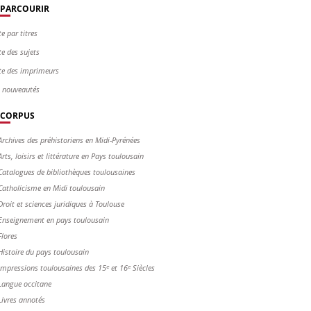
PARCOURIR
te par titres
te des sujets
te des imprimeurs
s nouveautés
CORPUS
Archives des préhistoriens en Midi-Pyrénées
Arts, loisirs et littérature en Pays toulousain
Catalogues de bibliothèques toulousaines
Catholicisme en Midi toulousain
Droit et sciences juridiques à Toulouse
Enseignement en pays toulousain
Flores
Histoire du pays toulousain
Impressions toulousaines des 15ᵉ et 16ᵉ Siècles
Langue occitane
Livres annotés