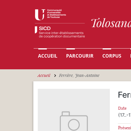
Aller au contenu principal
Navigation principale
ACCUEIL
PARCOURIR
CORPUS
Accueil
Ferrière, Jean-Antoine
Fer
Date
(17..-1
Présen