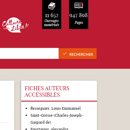
11 652
947 898
RECHERCHER
FICHES AUTEURS
ACCESSIBLES
Resseguier, Louis Emmanuel
Saint-Gresse (Charles-Joseph-
Gaspard de)
Fourtanier, Alexandre