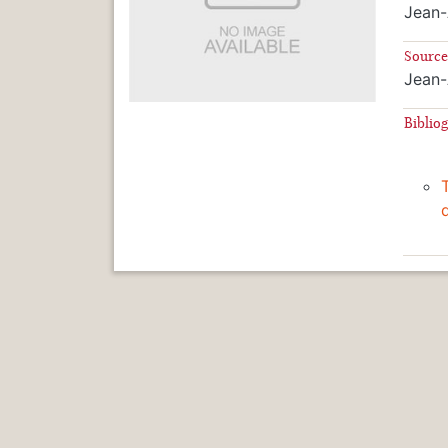
Jean-
Source
Jean-
Biblio
d