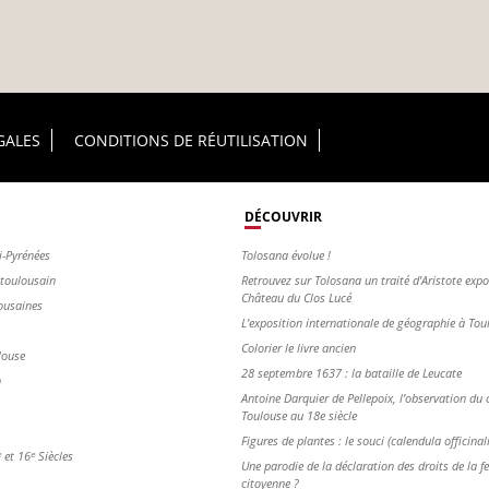
GALES
CONDITIONS DE RÉUTILISATION
DÉCOUVRIR
i-Pyrénées
Tolosana évolue !
s toulousain
Retrouvez sur Tolosana un traité d'Aristote exp
Château du Clos Lucé
ousaines
L'exposition internationale de géographie à To
Colorier le livre ancien
louse
28 septembre 1637 : la bataille de Leucate
n
Antoine Darquier de Pellepoix, l’observation du c
Toulouse au 18e siècle
Figures de plantes : le souci (calendula officinal
et 16ᵉ Siècles
Une parodie de la déclaration des droits de la 
citoyenne ?