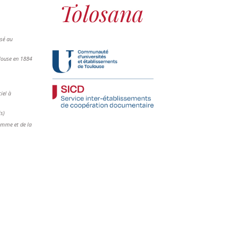
osé au
ulouse en 1884
iel à
is)
femme et de la