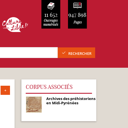
11 652
947 898
RECHERCHER
CORPUS ASSOCIÉS
+
Archives des préhistoriens
en Midi-Pyrénées