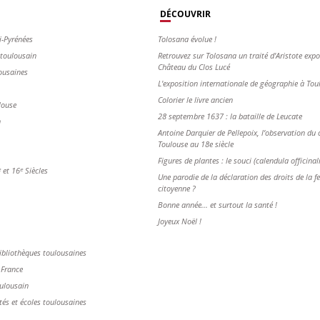
DÉCOUVRIR
i-Pyrénées
Tolosana évolue !
s toulousain
Retrouvez sur Tolosana un traité d'Aristote exp
Château du Clos Lucé
ousaines
L'exposition internationale de géographie à To
Colorier le livre ancien
louse
28 septembre 1637 : la bataille de Leucate
n
Antoine Darquier de Pellepoix, l’observation du c
Toulouse au 18e siècle
Figures de plantes : le souci (calendula officinal
et 16ᵉ Siècles
Une parodie de la déclaration des droits de la 
citoyenne ?
Bonne année... et surtout la santé !
Joyeux Noël !
ibliothèques toulousaines
 France
oulousain
tés et écoles toulousaines