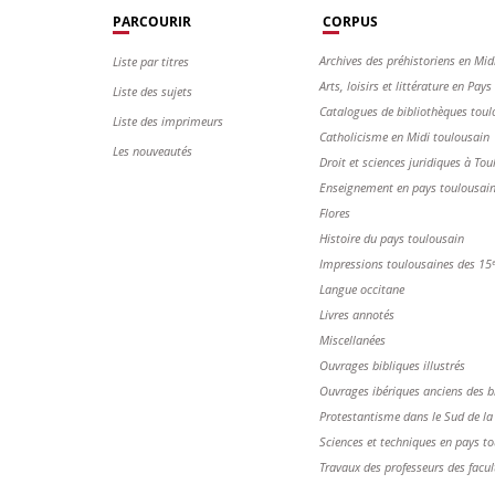
PARCOURIR
CORPUS
Archives des préhistoriens en Mid
Liste par titres
Arts, loisirs et littérature en Pay
Liste des sujets
Catalogues de bibliothèques toul
Liste des imprimeurs
Catholicisme en Midi toulousain
Les nouveautés
Droit et sciences juridiques à Tou
Enseignement en pays toulousai
Flores
Histoire du pays toulousain
Impressions toulousaines des 15ᵉ 
Langue occitane
Livres annotés
Miscellanées
Ouvrages bibliques illustrés
Ouvrages ibériques anciens des b
Protestantisme dans le Sud de la
Sciences et techniques en pays t
Travaux des professeurs des facul