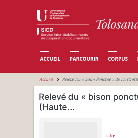
Aller au contenu principal
Navigation principale
ACCUEIL
PARCOURIR
CORPUS
Accueil
Relevé Du « bison Ponctué » de La Grot
Relevé du « bison ponct
(Haute
...
Titre