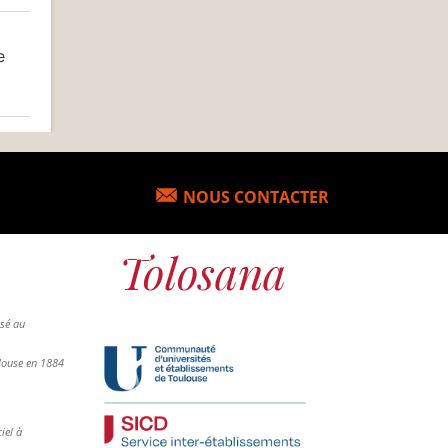
e
NOUS CONTACTER
osé au
ulouse en 1884
iel à