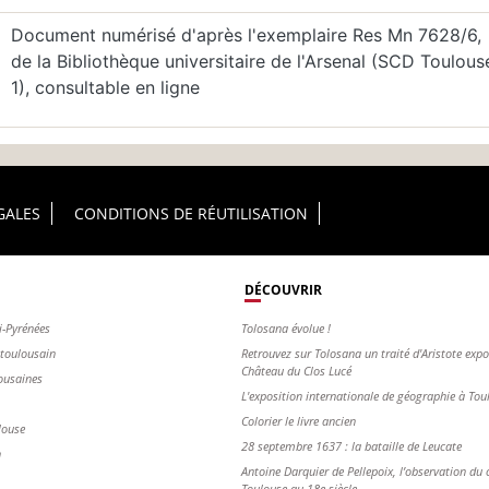
Document numérisé d'après l'exemplaire Res Mn 7628/6,
de la Bibliothèque universitaire de l'Arsenal (SCD Toulous
1), consultable en ligne
GALES
CONDITIONS DE RÉUTILISATION
DÉCOUVRIR
i-Pyrénées
Tolosana évolue !
s toulousain
Retrouvez sur Tolosana un traité d'Aristote exp
Château du Clos Lucé
ousaines
L'exposition internationale de géographie à To
Colorier le livre ancien
louse
28 septembre 1637 : la bataille de Leucate
n
Antoine Darquier de Pellepoix, l’observation du c
Toulouse au 18e siècle