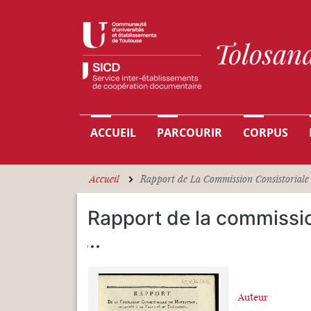
Aller au contenu principal
Navigation principale
ACCUEIL
PARCOURIR
CORPUS
Accueil
Rapport de La Commission Consistoriale 
Rapport de la commissi
...
Auteur