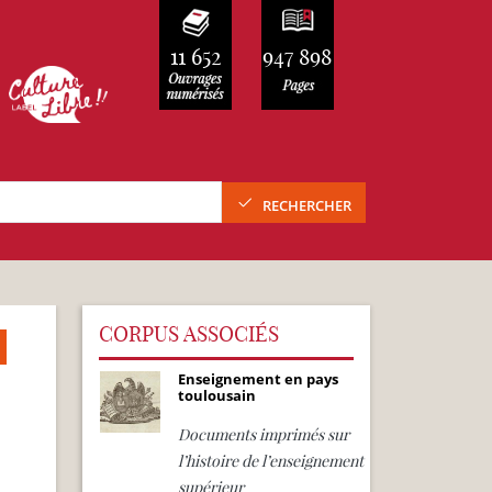
11 652
947 898
RECHERCHER
CORPUS ASSOCIÉS
Enseignement en pays
toulousain
Documents imprimés sur
l’histoire de l’enseignement
supérieur