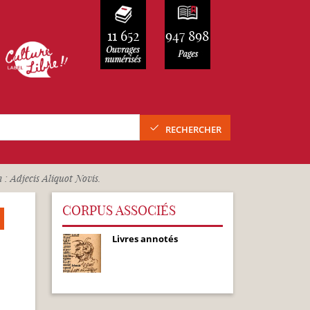
11 652
947 898
RECHERCHER
 Adjecis Aliquot Novis.
CORPUS ASSOCIÉS
Livres annotés