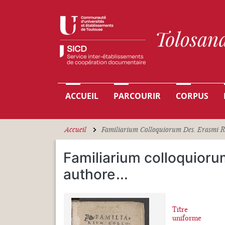
Aller au contenu principal
Navigation principale
ACCUEIL
PARCOURIR
CORPUS
Accueil
Familiarium Colloquiorum Des. Erasmi R
Familiarium colloquioru
authore
...
Titre
uniforme