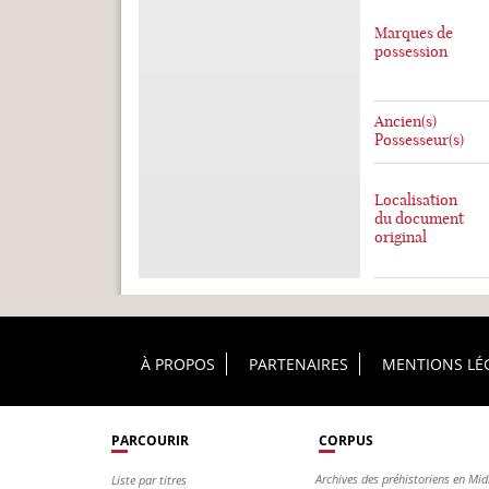
Marques de
possession
Ancien(s)
Possesseur(s)
Localisation
du document
original
Footer Principal
À PROPOS
PARTENAIRES
MENTIONS LÉ
PARCOURIR
CORPUS
Archives des préhistoriens en Mid
Liste par titres