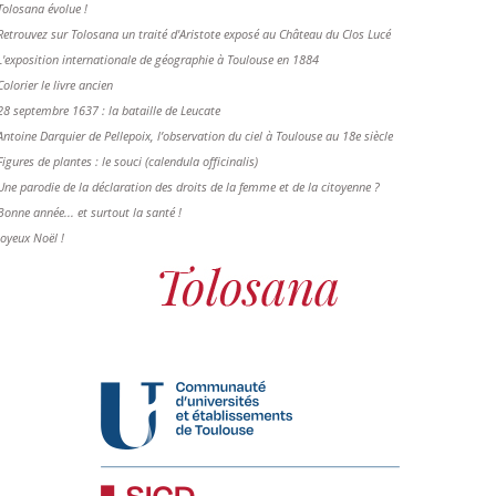
Tolosana évolue !
Retrouvez sur Tolosana un traité d'Aristote exposé au Château du Clos Lucé
L'exposition internationale de géographie à Toulouse en 1884
Colorier le livre ancien
28 septembre 1637 : la bataille de Leucate
Antoine Darquier de Pellepoix, l’observation du ciel à Toulouse au 18e siècle
Figures de plantes : le souci (calendula officinalis)
Une parodie de la déclaration des droits de la femme et de la citoyenne ?
Bonne année... et surtout la santé !
Joyeux Noël !