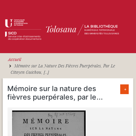
Aller au contenu principal
Accueil
Mémoire sur La Nature Des Fièvres Puerpérales, Par Le
Citoyen Guichou, [...]
Mémoire sur la nature des
+
fièvres puerpérales, par le
...