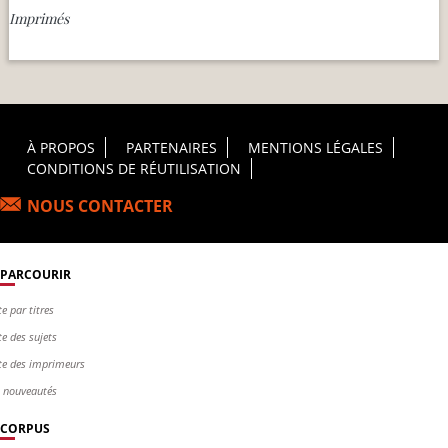
Imprimés
Footer Principal
À PROPOS
PARTENAIRES
MENTIONS LÉGALES
CONDITIONS DE RÉUTILISATION
NOUS CONTACTER
PARCOURIR
te par titres
te des sujets
te des imprimeurs
s nouveautés
CORPUS