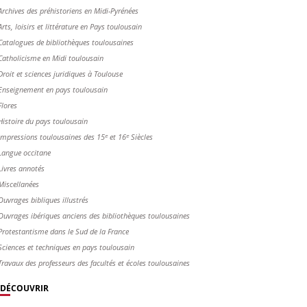
Archives des préhistoriens en Midi-Pyrénées
Arts, loisirs et littérature en Pays toulousain
Catalogues de bibliothèques toulousaines
Catholicisme en Midi toulousain
Droit et sciences juridiques à Toulouse
Enseignement en pays toulousain
Flores
Histoire du pays toulousain
Impressions toulousaines des 15ᵉ et 16ᵉ Siècles
Langue occitane
Livres annotés
Miscellanées
Ouvrages bibliques illustrés
Ouvrages ibériques anciens des bibliothèques toulousaines
Protestantisme dans le Sud de la France
Sciences et techniques en pays toulousain
Travaux des professeurs des facultés et écoles toulousaines
DÉCOUVRIR