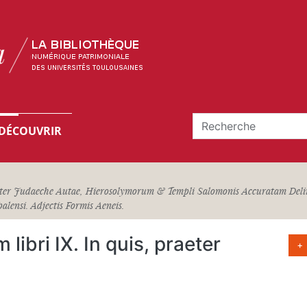
DÉCOUVRIR
eter Judaeche Autae, Hierosolymorum & Templi Salomonis Accuratam Deline
lensi. Adjectis Formis Aeneis.
ibri IX. In quis, praeter
+