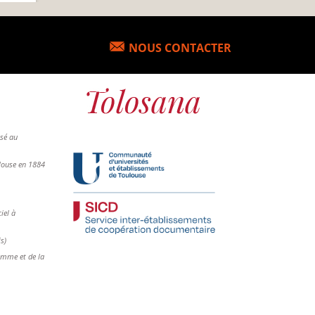
NOUS CONTACTER
osé au
ulouse en 1884
iel à
is)
femme et de la