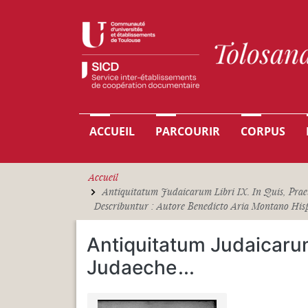
Aller au contenu principal
Navigation principale
ACCUEIL
PARCOURIR
CORPUS
Accueil
Antiquitatum Judaicarum Libri IX. In Quis, Pra
Describuntur : Autore Benedicto Aria Montano Hispa
Antiquitatum Judaicarum l
Judaeche
...