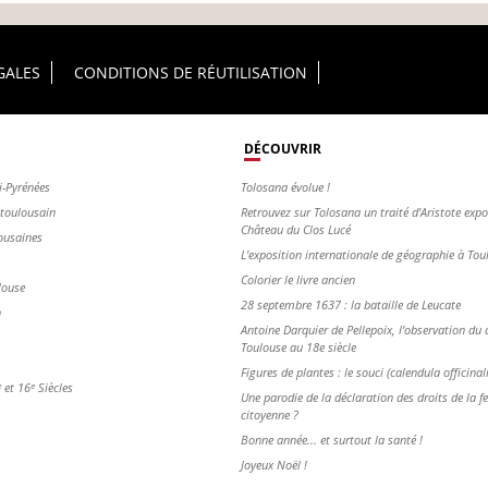
GALES
CONDITIONS DE RÉUTILISATION
DÉCOUVRIR
i-Pyrénées
Tolosana évolue !
s toulousain
Retrouvez sur Tolosana un traité d'Aristote exp
Château du Clos Lucé
ousaines
L'exposition internationale de géographie à To
Colorier le livre ancien
louse
28 septembre 1637 : la bataille de Leucate
n
Antoine Darquier de Pellepoix, l’observation du c
Toulouse au 18e siècle
Figures de plantes : le souci (calendula officinal
et 16ᵉ Siècles
Une parodie de la déclaration des droits de la 
citoyenne ?
Bonne année... et surtout la santé !
Joyeux Noël !