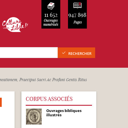
11 652
947 898
RECHERCHER
ationem, Praecipui Sacri Ac Profani Gentis Ritus
CORPUS ASSOCIÉS
Ouvrages bibliques
illustrés