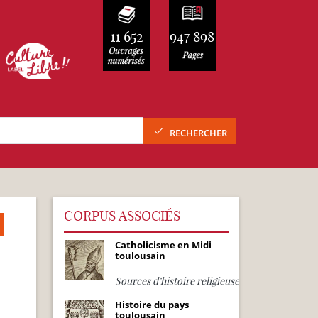
11 652
947 898
RECHERCHER
CORPUS ASSOCIÉS
Catholicisme en Midi
toulousain
Sources d’histoire religieuse
Histoire du pays
toulousain