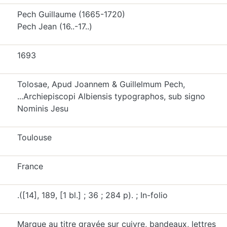
Pech Guillaume (1665-1720)
Pech Jean (16..-17..)
1693
Tolosae, Apud Joannem & Guillelmum Pech,
...Archiepiscopi Albiensis typographos, sub signo
Nominis Jesu
Toulouse
France
.([14], 189, [1 bl.] ; 36 ; 284 p). ; In-folio
Marque au titre gravée sur cuivre, bandeaux, lettres