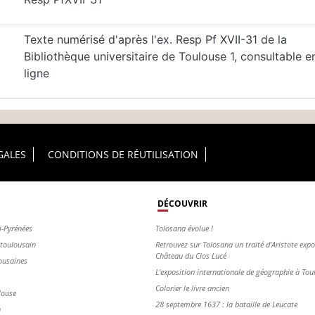
Texte numérisé d'après l'ex. Resp Pf XVII-31 de la
Bibliothèque universitaire de Toulouse 1, consultable e
ligne
GALES
CONDITIONS DE RÉUTILISATION
DÉCOUVRIR
i-Pyrénées
Tolosana évolue !
s toulousain
Retrouvez sur Tolosana un traité d'Aristote exp
Château du Clos Lucé
ousaines
L'exposition internationale de géographie à To
Colorier le livre ancien
louse
28 septembre 1637 : la bataille de Leucate
n