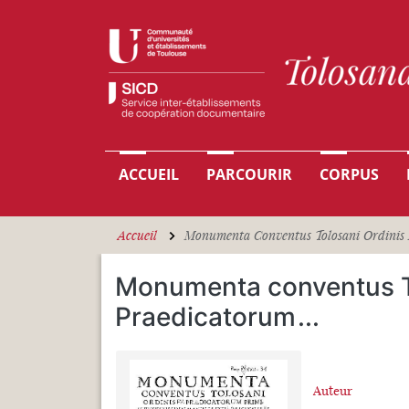
Aller au contenu principal
Navigation principale
ACCUEIL
PARCOURIR
CORPUS
Accueil
Monumenta Conventus Tolosani Ordinis FF
Monumenta conventus To
Praedicatorum
...
Auteur