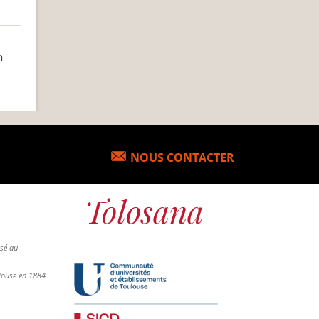
n
NOUS CONTACTER
osé au
ulouse en 1884