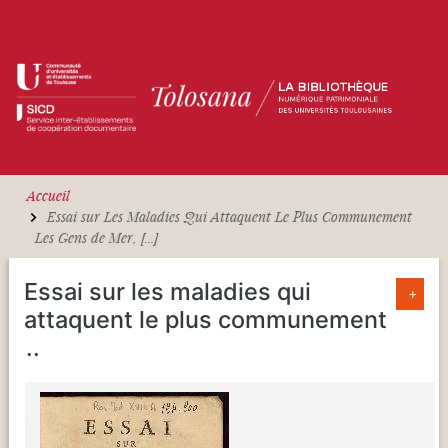
Aller au contenu principal
Accueil
Essai sur Les Maladies Qui Attaquent Le Plus Communement
Les Gens de Mer, [...]
Essai sur les maladies qui
+
attaquent le plus communement
...