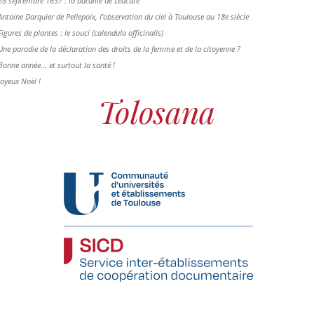
28 septembre 1637 : la bataille de Leucate
Antoine Darquier de Pellepoix, l’observation du ciel à Toulouse au 18e siècle
Figures de plantes : le souci (calendula officinalis)
Une parodie de la déclaration des droits de la femme et de la citoyenne ?
Bonne année... et surtout la santé !
Joyeux Noël !