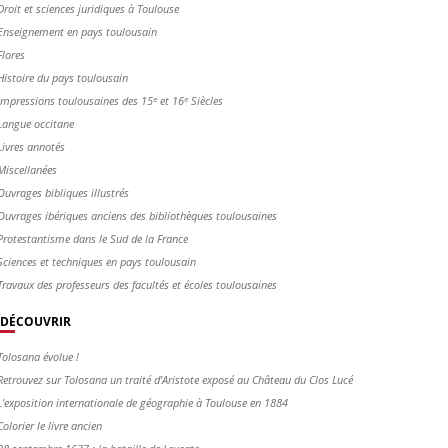
Droit et sciences juridiques à Toulouse
Enseignement en pays toulousain
Flores
Histoire du pays toulousain
Impressions toulousaines des 15ᵉ et 16ᵉ Siècles
Langue occitane
Livres annotés
Miscellanées
Ouvrages bibliques illustrés
Ouvrages ibériques anciens des bibliothèques toulousaines
Protestantisme dans le Sud de la France
Sciences et techniques en pays toulousain
Travaux des professeurs des facultés et écoles toulousaines
DÉCOUVRIR
Tolosana évolue !
Retrouvez sur Tolosana un traité d'Aristote exposé au Château du Clos Lucé
L'exposition internationale de géographie à Toulouse en 1884
Colorier le livre ancien