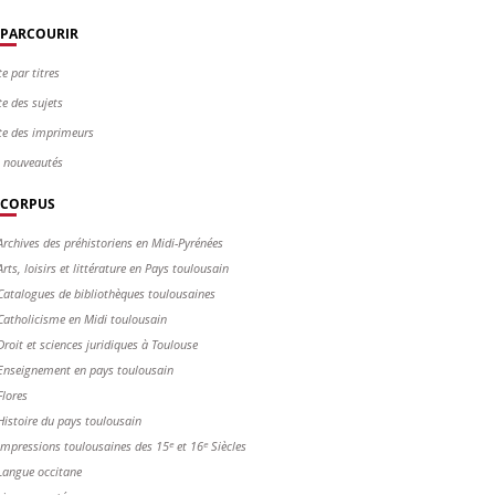
PARCOURIR
te par titres
te des sujets
te des imprimeurs
s nouveautés
CORPUS
Archives des préhistoriens en Midi-Pyrénées
Arts, loisirs et littérature en Pays toulousain
Catalogues de bibliothèques toulousaines
Catholicisme en Midi toulousain
Droit et sciences juridiques à Toulouse
Enseignement en pays toulousain
Flores
Histoire du pays toulousain
Impressions toulousaines des 15ᵉ et 16ᵉ Siècles
Langue occitane