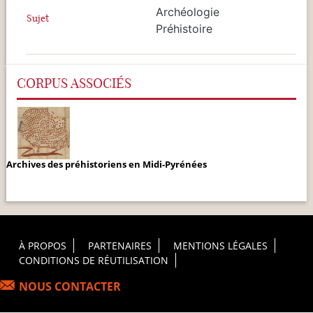
Archéologie
Sujet
Préhistoire
CORPUS ASSOCIÉS
Archives des préhistoriens en Midi-Pyrénées
Footer Principal
À PROPOS
PARTENAIRES
MENTIONS LÉGALES
CONDITIONS DE RÉUTILISATION
NOUS CONTACTER