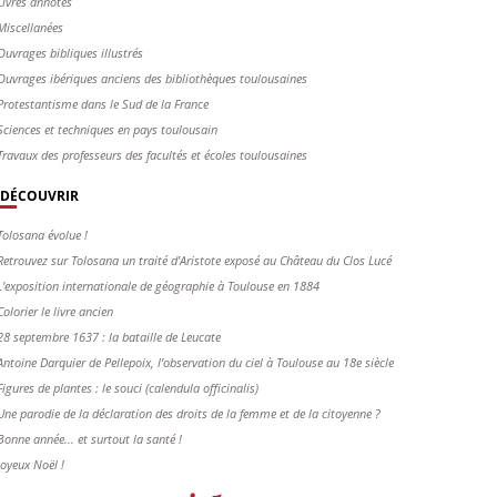
Livres annotés
Miscellanées
Ouvrages bibliques illustrés
Ouvrages ibériques anciens des bibliothèques toulousaines
Protestantisme dans le Sud de la France
Sciences et techniques en pays toulousain
Travaux des professeurs des facultés et écoles toulousaines
DÉCOUVRIR
Tolosana évolue !
Retrouvez sur Tolosana un traité d'Aristote exposé au Château du Clos Lucé
L'exposition internationale de géographie à Toulouse en 1884
Colorier le livre ancien
28 septembre 1637 : la bataille de Leucate
Antoine Darquier de Pellepoix, l’observation du ciel à Toulouse au 18e siècle
Figures de plantes : le souci (calendula officinalis)
Une parodie de la déclaration des droits de la femme et de la citoyenne ?
Bonne année... et surtout la santé !
Joyeux Noël !