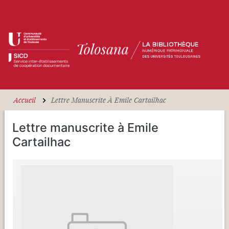
Aller au contenu principal
Accueil
Lettre Manuscrite À Emile Cartailhac
Lettre manuscrite à Emile
Cartailhac