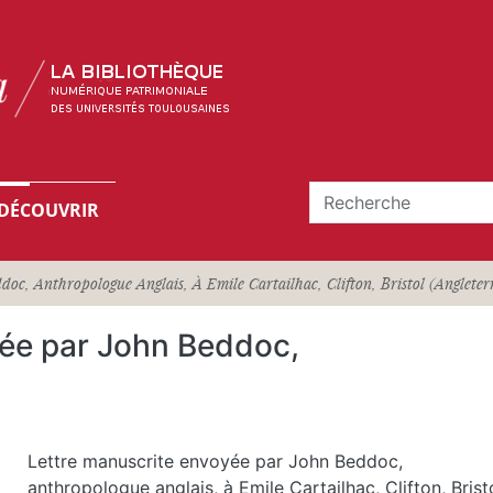
DÉCOUVRIR
oc, Anthropologue Anglais, À Emile Cartailhac, Clifton, Bristol (Anglete
yée par John Beddoc,
Lettre manuscrite envoyée par John Beddoc,
anthropologue anglais, à Emile Cartailhac, Clifton, Brist