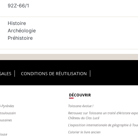
92Z-66/1
Histoire
Archéologie
Préhistoire
GALES
CONDITIONS DE RÉUTILISATION
DÉCOUVRIR
i-Pyrénées
Tolosana évolue !
s toulousain
Retrouvez sur Tolosana un traité d'Aristote exp
Château du Clos Lucé
ousaines
L'exposition internationale de géographie à To
Colorier le livre ancien
louse