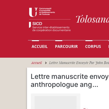
Aller au contenu principal
Navigation principale
ACCUEIL
PARCOURIR
CORPUS
Accueil
Lettre Manuscrite Envoyée Par John Bedd
Lettre manuscrite envo
anthropologue ang
...