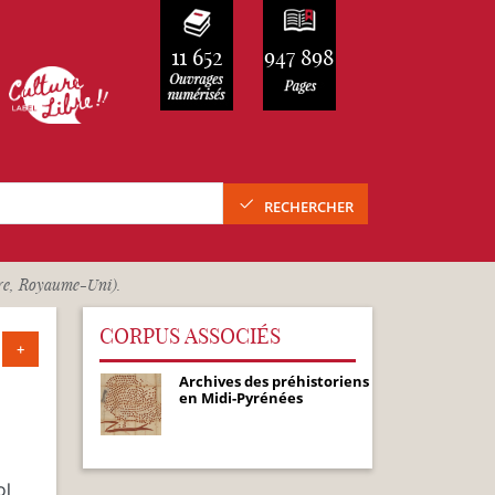
11 652
947 898
RECHERCHER
rre, Royaume-Uni).
CORPUS ASSOCIÉS
+
Archives des préhistoriens
en Midi-Pyrénées
ol